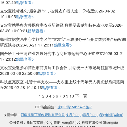
16:07:45
點擊查看>
支农宝推标准化“服务超市”，破解农户找人难、价格黑
2026-04-02
10:19:05
點擊查看>
支农宝携手多方共探数字农业新路径 数据要素赋能特色农业发展
2026-
03-26 10:09:21
點擊查看>
郑州数据交易中心文旅专区与“支农宝”三农服务平台开展数据资产确权调
研座谈会
2026-03-21 17:25:11
點擊查看>
国合哈工长三角产业发展研究中心商丘市运营中心正式成立
2026-03-21
17:23:12
點擊查看>
支农宝受邀参加商丘市商务局工作会议 共话统一大市场与智慧市场升级
2026-03-06 22:50:06
點擊查看>
科技点亮夜空 礼赞十年支农——支农宝上线十周年无人机光影秀闪耀商
丘
2026-02-28 10:10:16
點擊查看>
1
2
3
4
5
6
7
8
9
10
下一頁
ICP備案編號：
豫ICP備15011471號-5
友情鏈接：
河南省馬可餐飲管理有限公司
支農(nóng)寶農(nóng)業(yè)網(wǎng)
公司名稱：商丘市支農(nóng)寶網(wǎng)絡(luò)科技有限公司 Shangqiu
Zhinongbao Network Technology Co.,Ltd