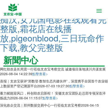
动漫淫,nhdta961媚薬レズ
Toggl
痴汉,女儿国电影在线观看完
navig
整版,霜花店在线播
放,pigeonblood,三日玩命作
下载,教父完整版
新聞中心
网红助农县长周震一行莅临支农宝考察交流 诚邀项目落地潢川共谋发展
2026-08-04 14:22:39
點擊查看>
喜报｜支农宝获评“郑数登·数智生态共建伙伴”，深度携手全国首个农业链
上数据资产登记溯源平台
2026-07-03 19:27:30
點擊查看>
蓄力赋能迎风口，科创助农启新程！ 安徽支农宝团队赴总部专项深造淬
炼战力
2026-06-04 11:15:07
點擊查看>
深化政企交流｜郑州数据交易中心一行莅临支农宝考察
2026-04-15